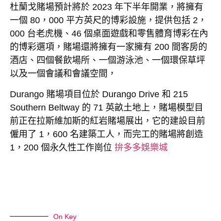
杜蘭戈賭場預計將於 2023 年下半年開業，將擁有
一個 80，000 平方英尺的博彩設施，提供包括 2，
000 台老虎機、46 個桌面遊戲和零售體育博彩在內
的博彩選項，賭場還將擁有一家擁有 200 間客房的
酒店、四個餐飲場所、一個游泳池、一個環保草坪
以及一個會議和會議空間，
Durango 賭場項目位於 Durango Drive 和 215
Southern Beltway 的 71 英畝土地上，賭場模型目
前正在拉斯維加斯的紅岩賭場展出，它的建設目前
僱用了 1，600 名建築工人，而完工的賭場將創造
1，200 個永久性工作崗位
拚多多娛樂城
On Key