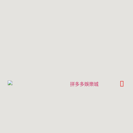
優惠活動
最新公告
最新文章
服務中心