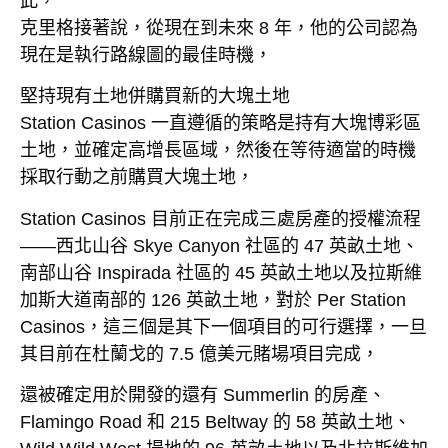
此，”
克里格接著說，從現在到未來 8 年，他的公司認為
現在是執行路線圖的最佳時機，
堅持現有土地併購買新的大塊土地
Station Casinos 一直遵循的策略是持有大塊博彩區
土地，並確定高增長區域，然後在等待適當的時機
採取行動之前購買大塊土地，
Station Casinos 目前正在完成三處房產的授權流程
——西北山谷 Skye Canyon 社區的 47 英畝土地、
南部山谷 Inspirada 社區的 45 英畝土地以及拉斯維
加斯大道南部的 126 英畝土地，對於 Per Station
Casinos，這三個是其下一個項目的可行選擇，一旦
其目前在杜蘭戈的 7.5 億美元賭場項目完成，
還被確定用於開發的還有 Summerlin 的房產、
Flamingo Road 和 215 Beltway 的 58 英畝土地、