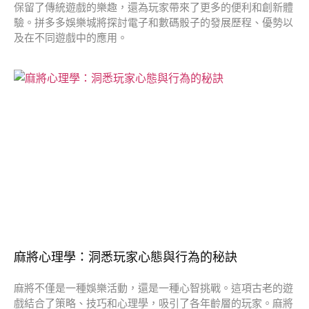
保留了傳統遊戲的樂趣，還為玩家帶來了更多的便利和創新體
驗。拼多多娛樂城將探討電子和數碼骰子的發展歷程、優勢以
及在不同遊戲中的應用。
麻將心理學：洞悉玩家心態與行為的秘訣
麻將不僅是一種娛樂活動，還是一種心智挑戰。這項古老的遊
戲結合了策略、技巧和心理學，吸引了各年齡層的玩家。麻將