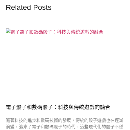
Related Posts
電子骰子和數碼骰子：科技與傳統遊戲的融合
隨著科技的進步和數碼技術的發展，傳統的骰子遊戲也在逐漸
演變，迎來了電子和數碼骰子的時代。這些現代化的骰子不僅