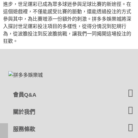
進步，世足運彩已成為眾多球迷參與足球比賽的新途徑。在
這個遊戲裡，不僅能感受比賽的脈動，還能透過投注的方式
參與其中，為比賽增添一份額外的刺激。拼多多娛樂城將深
入探討世足運彩投注項目的多樣性，從得分情況到犯規行
為，從波膽投注到反波膽挑戰，讓我們一同揭開這場投注的
狂歡。
會員Q&A
關於我們
服務條款