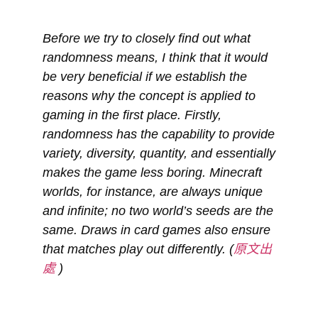
Before we try to closely find out what
randomness means, I think that it would
be very beneficial if we establish the
reasons why the concept is applied to
gaming in the first place. Firstly,
randomness has the capability to provide
variety, diversity, quantity, and essentially
makes the game less boring. Minecraft
worlds, for instance, are always unique
and infinite; no two world’s seeds are the
same. Draws in card games also ensure
that matches play out differently. (
原文出
處
)