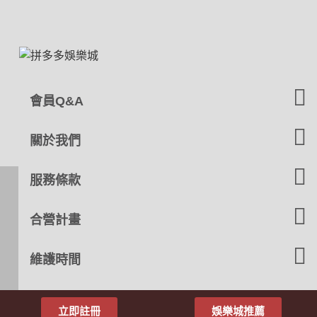
會員Q&A
關於我們
服務條款
合營計畫
維護時間
立即註冊
娛樂城推薦