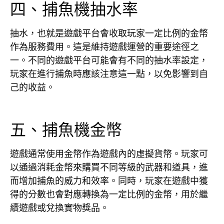
四、捕魚機抽水率
抽水，也就是遊戲平台會收取玩家一定比例的金幣
作為服務費用。這是維持遊戲運營的重要途徑之
一。不同的遊戲平台可能會有不同的抽水率設定，
玩家在進行捕魚時應該注意這一點，以免影響到自
己的收益。
五、捕魚機金幣
遊戲通常使用金幣作為遊戲內的虛擬貨幣。玩家可
以通過消耗金幣來購買不同等級的武器和道具，進
而增加捕魚的威力和效率。同時，玩家在遊戲中獲
得的分數也會對應轉換為一定比例的金幣，用於繼
續遊戲或兌換實物獎品。