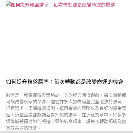
如何提升輪盤勝率：每次轉動都是改變命運的機會
輪盤是一種集運氣與策略於一身的經典賭博遊戲，每次轉動都
可能改變玩家的命運。儘管許多人認為輪盤完全取決於運氣，
但實際上，了解遊戲規則、運用有效的策略以及良好的資金管
理，這些因素都能顯著提升您的勝率。在這篇文章中，拼多多
娛樂城將探討如何將這些策略結合起來，讓每次轉動都成為您
掌握命運的機會。