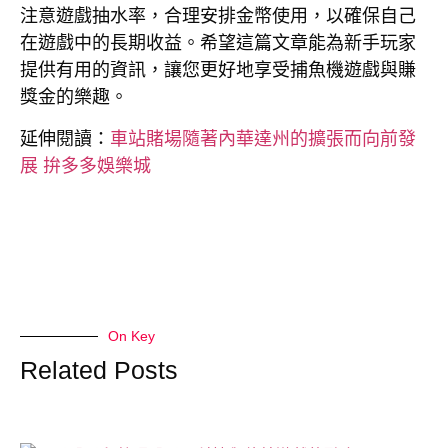
注意遊戲抽水率，合理安排金幣使用，以確保自己
在遊戲中的長期收益。希望這篇文章能為新手玩家
提供有用的資訊，讓您更好地享受捕魚機遊戲與賺
獎金的樂趣。
延伸閱讀：
車站賭場隨著內華達州的擴張而向前發
展 拚多多娛樂城
On Key
Related Posts